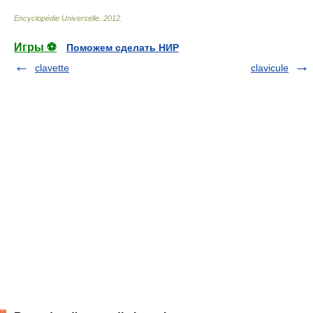
Encyclopédie Universelle
.
2012
.
Игры ⚽
Поможем сделать НИР
clavette
clavicule