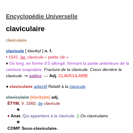
Encyclopédie Universelle
claviculaire
claviculaire
clavicule
[ klavikyl ]
n. f.
• 1541;
lat.
clavicula
« petite clé »
♦
Os long, en forme d'S allongé, formant la partie antérieure de la
ceinture scapulaire.
Fracture de la clavicule. Creux derrière la
clavicule.
⇒
salière
.
—
Adj.
CLAVICULAIRE
.
●
claviculaire
adjectif
Relatif à la
clavicule
.
claviculaire
[klavikylɛʀ]
adj.
ÉTYM.
V. 1560;
de
clavicule.
❖
♦
Anat.
Qui appartient à la clavicule.
||
Os claviculaire.
❖
COMP.
Sous-claviculaire.