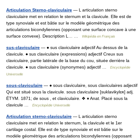
Articulation Sterno-claviculaire
— L articulation sterno
claviculaire met en relation le sternum et la clavicule. Elle est de
type synoviale et est bâtie sur le modèle géométrique des
articulations bicondyliennes (opposant une surface concave à une
surface convexe). Description L… …
Wikipédia en Français
sus-claviculaire
— ● sus claviculaire adjectif Au dessus de la
clavicule. ● sus claviculaire (expressions) adjectif Creux sus
claviculaire, partie latérale de la base du cou, située derrière la
clavicule. ● sus claviculaire (synonymes) adjectif …
Encyclopédie
Universelle
sous-claviculaire
— ● sous claviculaire, sous claviculaires adjectif
Qui est situé sous la clavicule. sous claviculaire [suklavikylɛʀ] adj.
ÉTYM. 1871; de sous , et claviculaire. ❖ ♦ Anat. Placé sous la
clavicule …
Encyclopédie Universelle
Articulation sterno-claviculaire
— L articulation sterno
claviculaire met en relation le sternum, la clavicule et le 1er
cartilage costal. Elle est de type synoviale et est bâtie sur le
modèle géométrique des articulations bicondyliennes (opposant