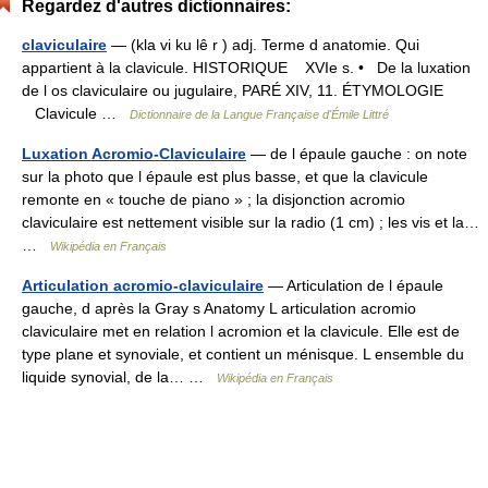
Regardez d'autres dictionnaires:
claviculaire
— (kla vi ku lê r ) adj. Terme d anatomie. Qui
appartient à la clavicule. HISTORIQUE XVIe s. • De la luxation
de l os claviculaire ou jugulaire, PARÉ XIV, 11. ÉTYMOLOGIE
Clavicule …
Dictionnaire de la Langue Française d'Émile Littré
Luxation Acromio-Claviculaire
— de l épaule gauche : on note
sur la photo que l épaule est plus basse, et que la clavicule
remonte en « touche de piano » ; la disjonction acromio
claviculaire est nettement visible sur la radio (1 cm) ; les vis et la…
…
Wikipédia en Français
Articulation acromio-claviculaire
— Articulation de l épaule
gauche, d après la Gray s Anatomy L articulation acromio
claviculaire met en relation l acromion et la clavicule. Elle est de
type plane et synoviale, et contient un ménisque. L ensemble du
liquide synovial, de la… …
Wikipédia en Français