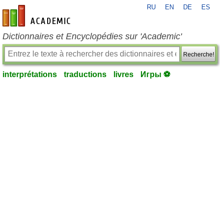
RU
EN
DE
ES
fr-academic.com
Dictionnaires et Encyclopédies sur 'Academic'
Recherche!
interprétations
traductions
livres
Игры ⚽